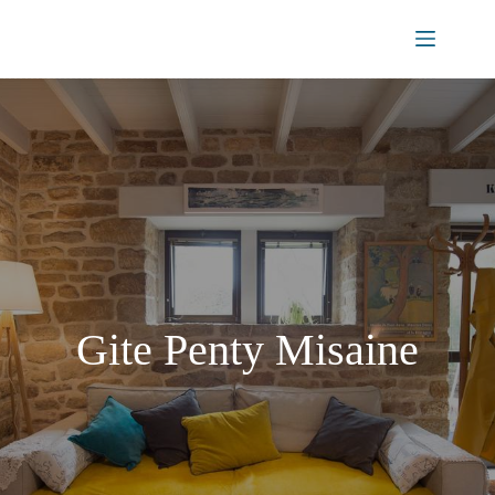
Passer
au
contenu
Gite Penty Misaine